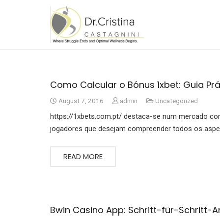
Como Calcular o Bónus 1xbet: Guia Pr
August 7, 2016
admin
Uncategorized
https://1xbets.com.pt/ destaca-se num mercado comp
jogadores que desejam compreender todos os asp
READ MORE
Bwin Casino App: Schritt-für-Schritt-An