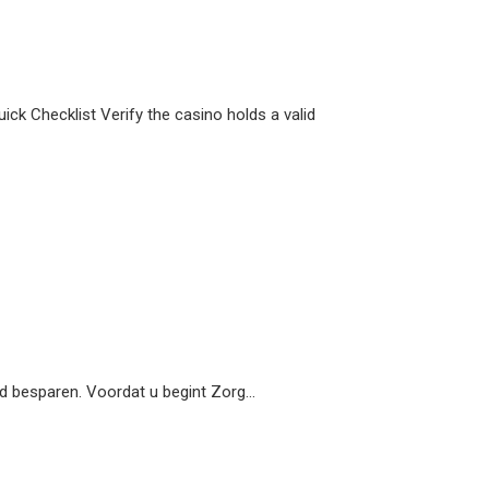
uick Checklist Verify the casino holds a valid
geld besparen. Voordat u begint Zorg…