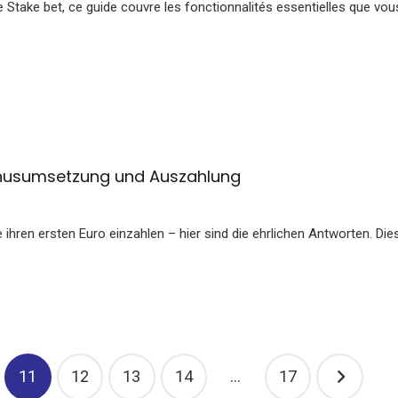
 Stake bet, ce guide couvre les fonctionnalités essentielles que vo
Bonusumsetzung und Auszahlung
ihren ersten Euro einzahlen – hier sind die ehrlichen Antworten. Dies
11
12
13
14
…
17