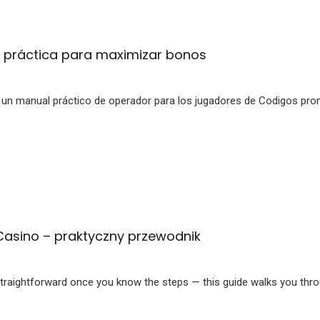
 práctica para maximizar bonos
 un manual práctico de operador para los jugadores de Codigos pro
asino – praktyczny przewodnik
straightforward once you know the steps — this guide walks you thro