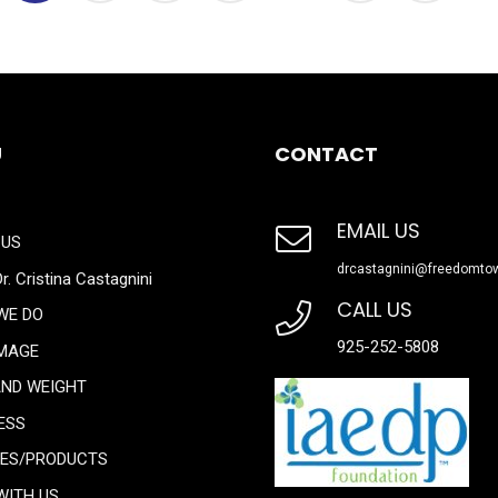
U
CONTACT
EMAIL US
 US
drcastagnini@freedomto
r. Cristina Castagnini
CALL US
WE DO
925-252-5808
IMAGE
AND WEIGHT
ESS
CES/PRODUCTS
WITH US