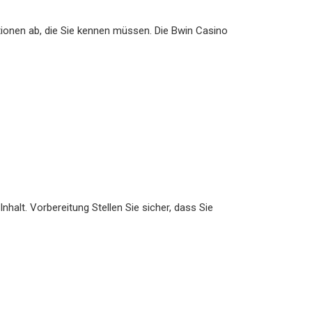
tionen ab, die Sie kennen müssen. Die Bwin Casino
Inhalt. Vorbereitung Stellen Sie sicher, dass Sie