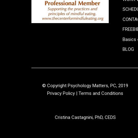
SCHED
CONTA
FREEBI
Basics 
BLOG
© Copyright Psychology Matters, PC, 2019
Privacy Policy
|
Terms and Conditions
Cristina Castagnini, PhD, CEDS