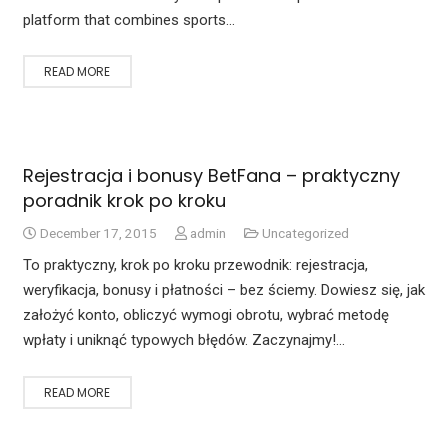
platform that combines sports…
READ MORE
Rejestracja i bonusy BetFana – praktyczny
poradnik krok po kroku
December 17, 2015
admin
Uncategorized
To praktyczny, krok po kroku przewodnik: rejestracja,
weryfikacja, bonusy i płatności – bez ściemy. Dowiesz się, jak
założyć konto, obliczyć wymogi obrotu, wybrać metodę
wpłaty i uniknąć typowych błędów. Zaczynajmy!…
READ MORE