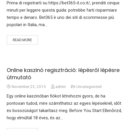
Prima di registrarti su https://bet365-it.co.it/, prenditi cinque
minuti per leggere questa guida: potrebbe farti risparmiare
tempo e denaro. Bet365 è uno dei siti di scommesse più
popolari in Italia, ma…
READ MORE
Online kaszinó regisztráció: lépésről lépésre
útmutató
November 23, 2015
admin
Uncategorized
Egy online kaszinóban fiókot létrehozni gyors, de ha
pontosan tudod, mire számíthatsz az egyes lépéseknél, időt
és bosszúságot takarítasz meg. Before You Start Ellenőrizd,
hogy elmúltál 18 éves, és az…