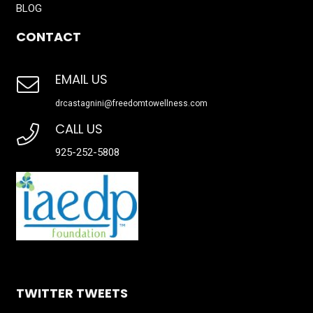
BLOG
CONTACT
EMAIL US
drcastagnini@freedomtowellness.com
CALL US
925-252-5808
TWITTER TWEETS