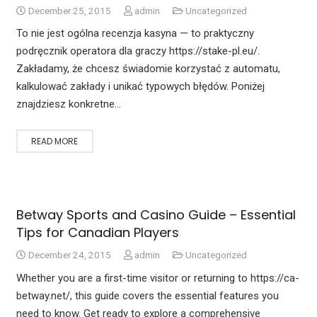
December 25, 2015
admin
Uncategorized
To nie jest ogólna recenzja kasyna — to praktyczny
podręcznik operatora dla graczy https://stake-pl.eu/.
Zakładamy, że chcesz świadomie korzystać z automatu,
kalkulować zakłady i unikać typowych błędów. Poniżej
znajdziesz konkretne…
READ MORE
Betway Sports and Casino Guide – Essential
Tips for Canadian Players
December 24, 2015
admin
Uncategorized
Whether you are a first-time visitor or returning to https://ca-
betway.net/, this guide covers the essential features you
need to know. Get ready to explore a comprehensive