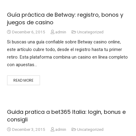
Guía práctica de Betway: registro, bonos y
juegos de casino
December 6, 2015
admin
Uncategorized
Si buscas una guía confiable sobre Betway casino online,
este artículo cubre todo, desde el registro hasta tu primer
retiro. Esta plataforma combina un casino en línea completo
con apuestas…
READ MORE
Guida pratica a bet365 Italia: login, bonus e
consigli
December 3, 2015
admin
Uncategorized