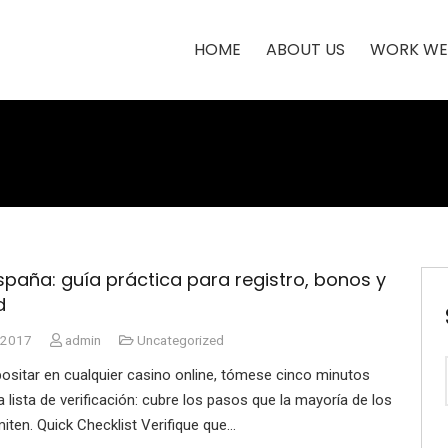
HOME
ABOUT US
WORK WE
paña: guía práctica para registro, bonos y
d
 2017
admin
Uncategorized
ositar en cualquier casino online, tómese cinco minutos
a lista de verificación: cubre los pasos que la mayoría de los
iten. Quick Checklist Verifique que…