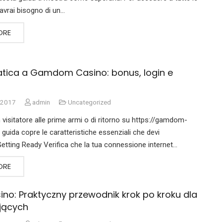
 avrai bisogno di un…
ORE
atica a Gamdom Casino: bonus, login e
 2017
admin
Uncategorized
 visitatore alle prime armi o di ritorno su https://gamdom-
a guida copre le caratteristiche essenziali che devi
etting Ready Verifica che la tua connessione internet…
ORE
ino: Praktyczny przewodnik krok po kroku dla
jących