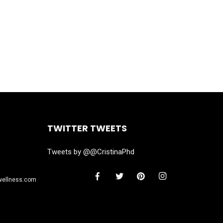
TWITTER TWEETS
Tweets by @@CristinaPhd
wellness.com